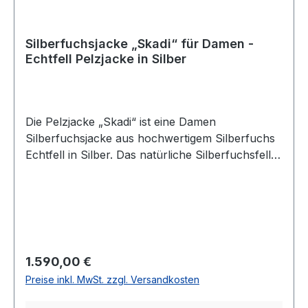
Silberfuchsjacke „Skadi“ für Damen -
Echtfell Pelzjacke in Silber
Die Pelzjacke „Skadi“ ist eine Damen
Silberfuchsjacke aus hochwertigem Silberfuchs
Echtfell in Silber. Das natürliche Silberfuchsfell
zeigt eine helle, edle Farbgebung und macht die
Echtfelljacke zu einer besonderen Wahl für
Herbst und Winter. Die Silberfuchsjacke ist für
schmale Größen ebenso wie für große Größen
geeignet. Mit dem Gürtel kann die Silhouette
betont werden; ohne Gürtel fällt die Damen
Regulärer Preis:
1.590,00 €
Pelzjacke lockerer und bequemer. Dadurch lässt
Preise inkl. MwSt. zzgl. Versandkosten
sich die Fuchsjacke je nach persönlichem Stil
unterschiedlich tragen. „Skadi“ eignet sich für