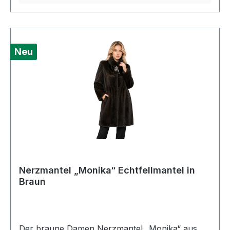
einen schwarzen Nerzmantel aus echtem
Nerzfell suchen. Als Damen Pelzmantel,
Echtfellmantel und Wintermantel aus Echtfell
ergänzt das Modell sowohl elegante Alltagslooks
Neu
als auch festliche Outfits und besondere
Anlässe.Farbe: SchwarzPelz:
NerzAußenmaterial: Nerz
Nerzmantel „Monika“ Echtfellmantel in
Braun
Der braune Damen Nerzmantel „Monika“ aus