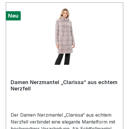
der weichen Fuchsfellstruktur und dem zeitlosen
graubeigen Farbton ist sie eine besondere Wahl
Neu
für die kalte Jahreszeit. Farbe: BeigegrauPelz:
Fuchs / EchtfellAußenmaterial: Fuchs / Echtfell
Damen Nerzmantel „Clarissa“ aus echtem
Nerzfell
Der Damen Nerzmantel „Clarissa“ aus echtem
Nerzfell verbindet eine elegante Mantelform mit
hochwertiger Verarbeitung. Als Echtfellmantel