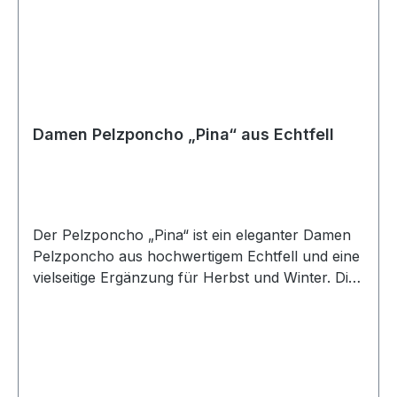
Damen Pelzponcho „Pina“ aus Echtfell
Der Pelzponcho „Pina“ ist ein eleganter Damen
Pelzponcho aus hochwertigem Echtfell und eine
vielseitige Ergänzung für Herbst und Winter. Die
weiche Fellstruktur verleiht dem Poncho aus
Echtfell eine edle Ausstrahlung und macht ihn zu
einem besonderen Pelz Accessoire für
Damen. „Pina“ kann über einem Pullover, einer
Bluse oder einem Kleid getragen werden und