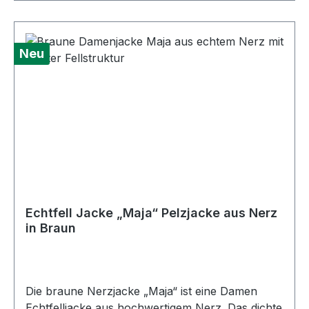
elegante Nerzweste beziehungsweise Pelzweste
getragen werden. „Josefine“ vereint mehrere
Tragemöglichkeiten in einem Modell: als langer
Neu
Nerzmantel, als kurze Echtfelljacke, als
Nerzjacke mit 3/4-Arm oder als hochwertige
Pelzweste aus echtem Nerzfell. Der wandelbare
Damenmantel eignet sich für Damen, die einen
exklusiven Echtfellmantel mit flexiblen
Tragevarianten und zeitlosem Design
suchen.Farbe: SchwarzPelz:
NerzAußenmaterial: Nerz
Echtfell Jacke „Maja“ Pelzjacke aus Nerz
in Braun
Die braune Nerzjacke „Maja“ ist eine Damen
Echtfelljacke aus hochwertigem Nerz. Das dichte