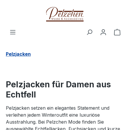
Zum Hauptinhalt springen
Ware
Pelzjacken
Pelzjacken für Damen aus
Echtfell
Pelzjacken setzen ein elegantes Statement und
verleihen jedem Winteroutfit eine luxuriöse
Ausstrahlung. Bei Pelzchen Mode finden Sie
ausgewählte Echtfelljacken, Fuchsjacken und kurze