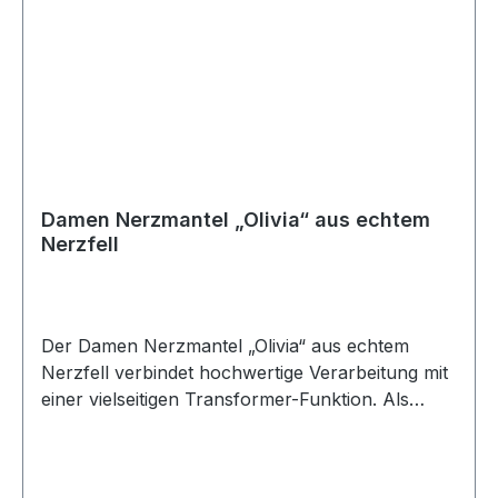
Damen Nerzmantel „Olivia“ aus echtem
Nerzfell
Der Damen Nerzmantel „Olivia“ aus echtem
Nerzfell verbindet hochwertige Verarbeitung mit
einer vielseitigen Transformer-Funktion. Als
Echtfellmantel und Echtpelzmantel für Damen
überzeugt das Modell durch dichtes, weiches
Nerzfell sowie eine elegante grau-schwarze