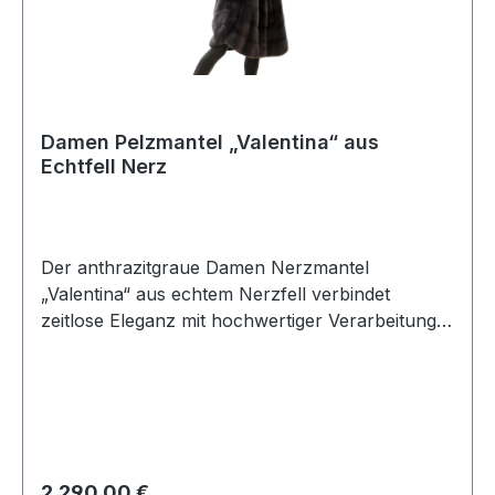
Damen Pelzmantel „Valentina“ aus
Echtfell Nerz
Der anthrazitgraue Damen Nerzmantel
„Valentina“ aus echtem Nerzfell verbindet
zeitlose Eleganz mit hochwertiger Verarbeitung.
Als Nerzmantel, Echtfellmantel und
Echtpelzmantel für Damen überzeugt das Modell
durch edles Nerzfell und eine elegante
anthrazitgraue Farbgebung, die vielseitig
kombiniert werden kann. Der klassische Schnitt
macht den Pelzmantel zu einem stilvollen
Regulärer Preis:
2.290,00 €