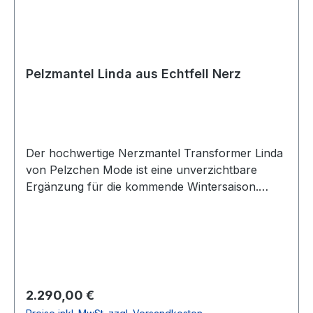
Außenmaterial: Nerz Farbe: Hellgrau Pelz: Nerz
Pelzmantel Linda aus Echtfell Nerz
Der hochwertige Nerzmantel Transformer Linda
von Pelzchen Mode ist eine unverzichtbare
Ergänzung für die kommende Wintersaison.
Dieser erstklassige Pelzmantel verleiht jedem
Anlass einen besonderen Look. Mit seinem edlen
Echtfell aus Nerz bietet der Mantel eine
ansprechende Optik und ein erstklassiges
Trageerlebnis. Durch das innovative
Reißverschlusssystem kann der Mantel
Regulärer Preis:
2.290,00 €
problemlos in eine sportliche Pelzjacke