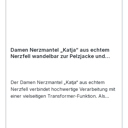
für festliche Anlässe. Farbe: DunkelbraunPelz:
NerzAußenmaterial: Nerz
Damen Nerzmantel „Katja“ aus echtem
Nerzfell wandelbar zur Pelzjacke und
Pelzweste
Der Damen Nerzmantel „Katja“ aus echtem
Nerzfell verbindet hochwertige Verarbeitung mit
einer vielseitigen Transformer-Funktion. Als
Echtfellmantel und Echtpelzmantel für Damen
überzeugt das Modell durch edles Nerzfell und
eine elegante schwarze Farbgebung für Herbst
und Winter. Mit einer Länge von ca. 110 cm