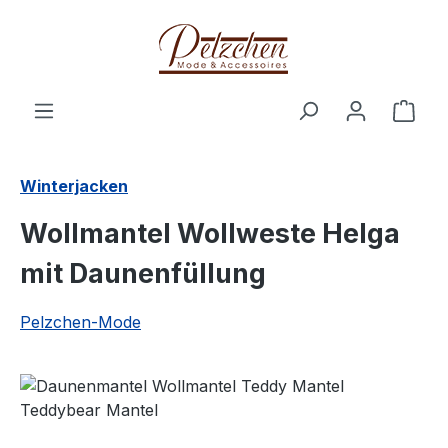
Zum Hauptinhalt springen
Ware
Winterjacken
Wollmantel Wollweste Helga
mit Daunenfüllung
Pelzchen-Mode
Bildergalerie überspringen