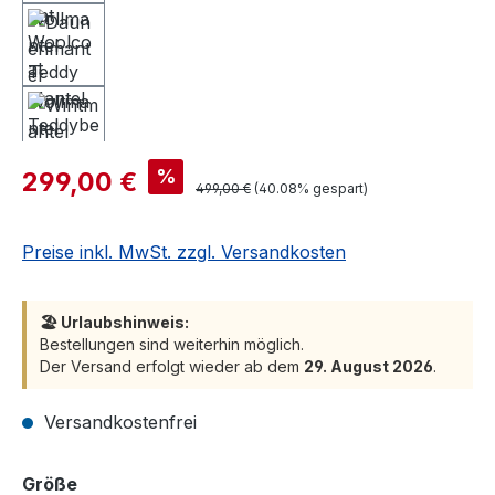
Verkaufspreis:
%
299,00 €
Regulärer Preis:
499,00 €
(40.08% gespart)
Preise inkl. MwSt. zzgl. Versandkosten
🏖️ Urlaubshinweis:
Bestellungen sind weiterhin möglich.
Der Versand erfolgt wieder ab dem
29. August 2026
.
Versandkostenfrei
auswählen
Größe