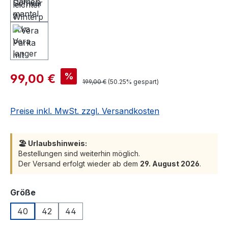
Verkaufspreis:
%
99,00 €
Regulärer Preis:
199,00 €
(50.25% gespart)
Preise inkl. MwSt. zzgl. Versandkosten
🏖️ Urlaubshinweis:
Bestellungen sind weiterhin möglich.
Der Versand erfolgt wieder ab dem
29. August 2026
.
auswählen
Größe
40
42
44