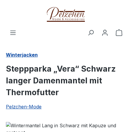
Zum Hauptinhalt springen
Ware
Winterjacken
Steppparka „Vera“ Schwarz
langer Damenmantel mit
Thermofutter
Pelzchen-Mode
Bildergalerie überspringen