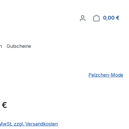
0,00 €
Ware
n
Gutscheine
Pelzchen-Mode
eis:
 €
. MwSt. zzgl. Versandkosten