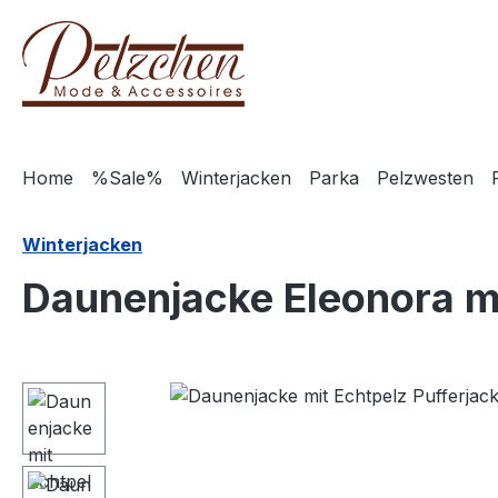
m Hauptinhalt springen
Zur Suche springen
Zur Hauptnavigation springen
Home
%Sale%
Winterjacken
Parka
Pelzwesten
Winterjacken
Daunenjacke Eleonora mi
Bildergalerie überspringen