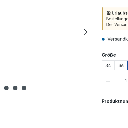
🏖️ Urlaub
Bestellunge
Der Versan
Versandko
ausw
Größe
34
36
Produkt
Produktnu