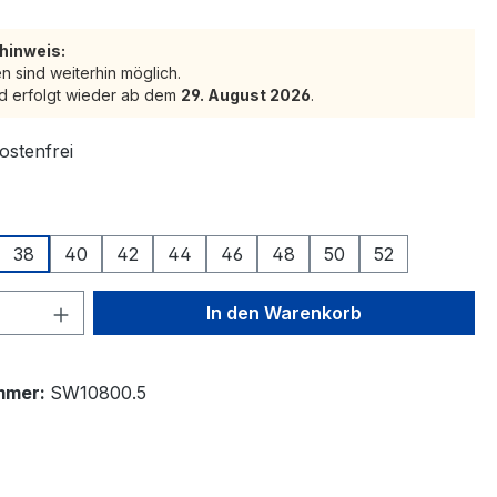
shinweis:
n sind weiterhin möglich.
d erfolgt wieder ab dem
29. August 2026
.
stenfrei
ählen
38
40
42
44
46
48
50
52
 Anzahl: Gib den gewünschten Wert ein 
In den Warenkorb
mmer:
SW10800.5